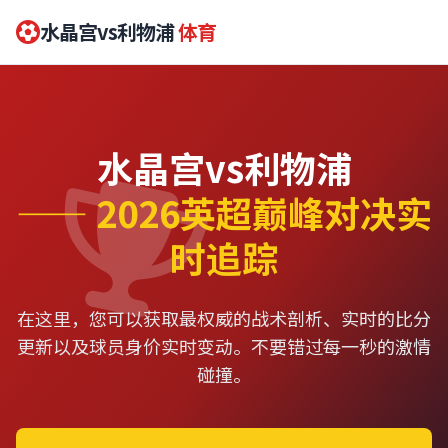
水晶宫vs利物浦
体育
水晶宫vs利物浦
—— 2026英超巅峰对决实
时追踪
在这里，您可以获取最权威的战术剖析、实时的比分
更新以及球员身价实时变动。不要错过每一秒的激情
碰撞。