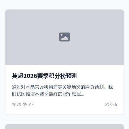
英超2026赛季积分榜预测
通过对水晶宫vs利物浦等关键场次的胜负预测，我
们试图推演本赛季最终的冠军归属...
2026-05-05
3.4k