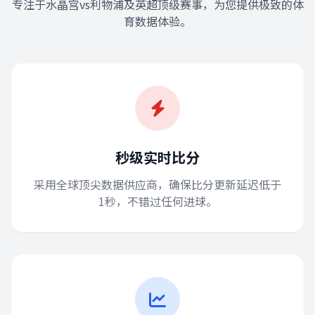
专注于水晶宫vs利物浦及英超顶级赛事，为您提供极致的体
育数据体验。
秒级实时比分
采用全球顶尖数据供应商，确保比分更新延迟低于
1秒，不错过任何进球。