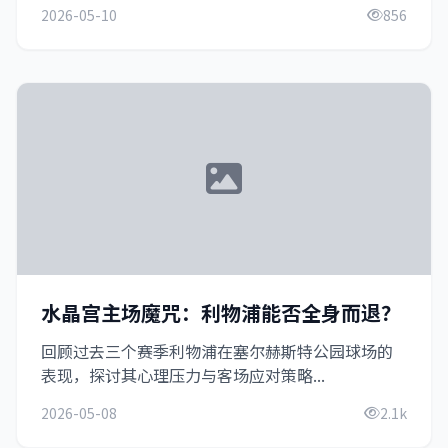
2026-05-10
856
水晶宫主场魔咒：利物浦能否全身而退？
回顾过去三个赛季利物浦在塞尔赫斯特公园球场的
表现，探讨其心理压力与客场应对策略...
2026-05-08
2.1k