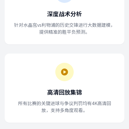
深度战术分析
针对水晶宫vs利物浦的历史交锋进行大数据建模，
提供精准的胜平负预测。
高清回放集锦
所有比赛的关键进球与争议判罚均有4K高清回
放，支持多角度观看。